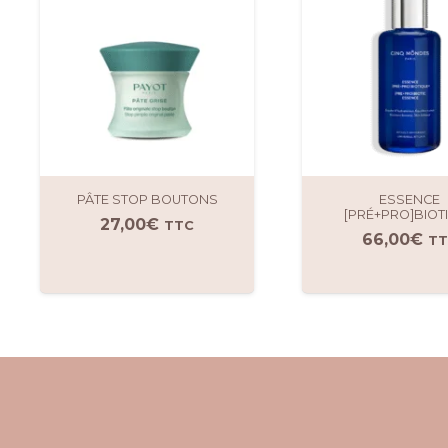
PÂTE STOP BOUTONS
ESSENCE
[PRÉ+PRO]BIOT
27,00
€
TTC
66,00
€
TT