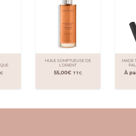
HUILE SOMPTUEUSE DE
MADE 
IQUE
L’ORIENT
PAU
55,00
€
À pa
C
TTC