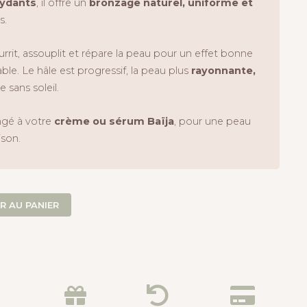
xydants
, il offre un
bronzage naturel, uniforme et
s.
rrit, assouplit et répare la peau pour un effet bonne
le. Le hâle est progressif, la peau plus
rayonnante,
 sans soleil.
angé à votre
crème ou sérum Baïja
, pour une peau
ison.
R AU PANIER