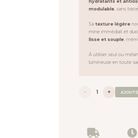
hydratants et antio
modulable
, sans trace
Sa
texture légère
nou
mine immédiat et durab
lisse et souple
, même
À utiliser seul ou mél
lumineuse en toute sa
quantité
AJOUTE
de
Soin
Crème